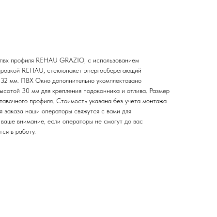
з пвх профиля REHAU GRAZIO, с использованием
кировкой REHAU, стеклопакет энергосберегающий
й 32 мм. ПВХ Окно дополнительно укомплектовано
сотой 30 мм для крепления подоконника и отлива. Размер
тавочного профиля. Стоимость указана без учета монтажа
я заказа наши операторы свяжутся с вами для
ваше внимание, если операторы не смогут до вас
тся в работу.