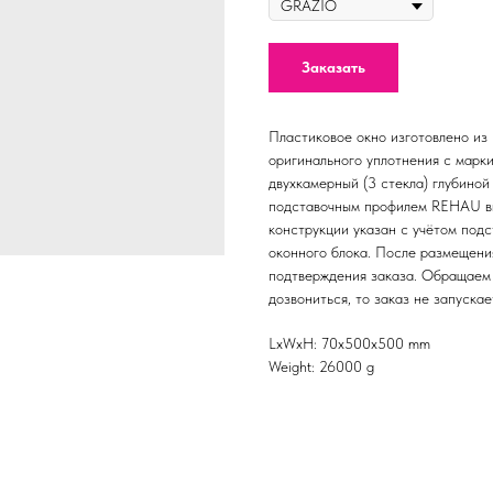
Заказать
Пластиковое окно изготовлено и
оригинального уплотнения с мар
двухкамерный (3 стекла) глубино
подставочным профилем REHAU вы
конструкции указан c учётом подс
оконного блока. После размещени
подтверждения заказа. Обращаем 
дозвониться, то заказ не запускае
LxWxH: 70x500x500 mm
Weight: 26000 g