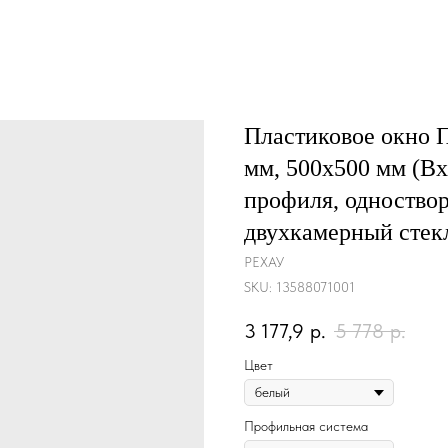
Пластиковое окно
мм, 500х500 мм (Вх
профиля, одноствор
двухкамерный стекл
РЕХАУ
SKU:
13588071001
3 177,9
р.
5 778
р.
Цвет
Профильная система