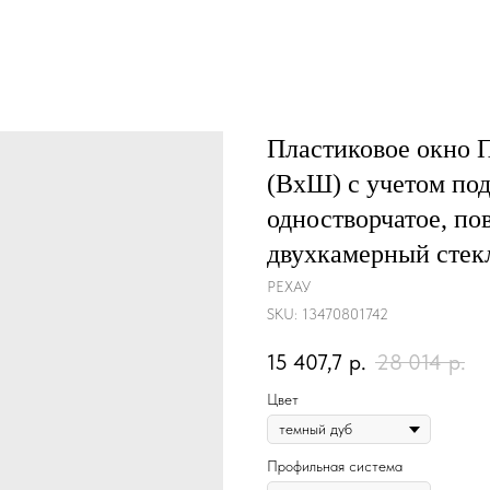
Пластиковое окно
(ВхШ) с учетом по
одностворчатое, по
двухкамерный стек
РЕХАУ
SKU:
13470801742
15 407,7
р.
28 014
р.
Цвет
Профильная система