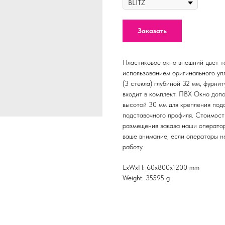
Заказать
Пластиковое окно внешний цвет т
использованием оригинального уп
(3 стекла) глубиной 32 мм, фурн
входит в комплект. ПВХ Окно до
высотой 30 мм для крепления подо
подставочного профиля. Стоимост
размещения заказа наши оператор
ваше внимание, если операторы не
работу.
LxWxH: 60x800x1200 mm
Weight: 35595 g