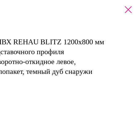
 ПВХ REHAU BLITZ 1200х800 мм
дставочного профиля
воротно-откидное левое,
лопакет, темный дуб снаружи