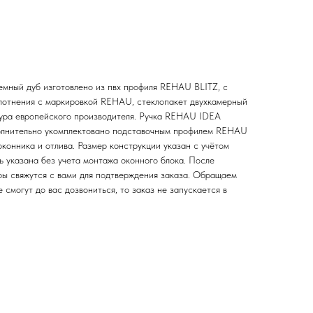
емный дуб изготовлено из пвх профиля REHAU BLITZ, с
лотнения с маркировкой REHAU, стеклопакет двухкамерный
итура европейского производителя. Ручка REHAU IDEA
полнительно укомплектовано подставочным профилем REHAU
конника и отлива. Размер конструкции указан c учётом
ь указана без учета монтажа оконного блока. После
ы свяжутся с вами для подтверждения заказа. Обращаем
 смогут до вас дозвониться, то заказ не запускается в