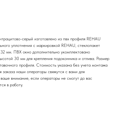
нтрацитово-серый изготовлено из пвх профиля REHAU
льного уплотнения с маркировкой REHAU, стеклопакет
й 32 мм. ПВХ окно дополнительно укомплектовано
сотой 30 мм для крепления подоконника и отлива. Размер
тавочного профиля. Стоимость указана без учета монтажа
я заказа наши операторы свяжутся с вами для
ваше внимание, если операторы не смогут до вас
тся в работу.