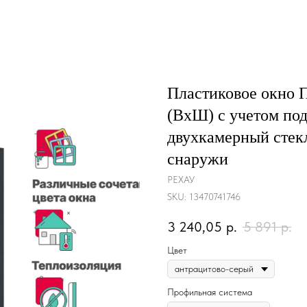
Пластиковое окно
(ВхШ) с учетом под
двухкамерный стек
снаружи
РЕХАУ
SKU:
13470741746
3 240,05
р.
5 891
р.
Цвет
Профильная система