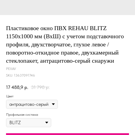
Пластиковое окно ПВХ REHAU BLITZ
1150х1000 мм (ВхШ) с учетом подставочного
профиля, двухстворчатое, глухое левое /
поворотно-откидное правое, двухкамерный
стеклопакет, антрацитово-серый снаружи
РЕХАУ
SKU:
13637091746
17 488,9
р.
31 798
р.
Цвет
Профильная система