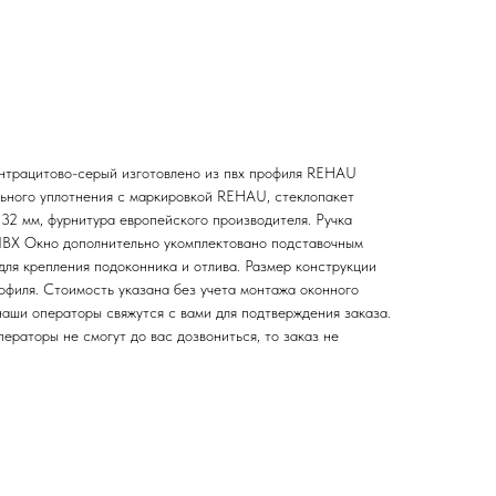
нтрацитово-серый изготовлено из пвх профиля REHAU
льного уплотнения с маркировкой REHAU, стеклопакет
 32 мм, фурнитура европейского производителя. Ручка
ПВХ Окно дополнительно укомплектовано подставочным
я крепления подоконника и отлива. Размер конструкции
офиля. Стоимость указана без учета монтажа оконного
наши операторы свяжутся с вами для подтверждения заказа.
раторы не смогут до вас дозвониться, то заказ не