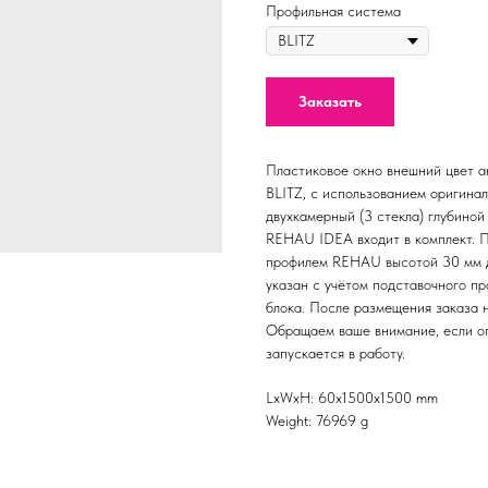
Профильная система
Заказать
Пластиковое окно внешний цвет а
BLITZ, с использованием оригина
двухкамерный (3 стекла) глубиной
REHAU IDEA входит в комплект. 
профилем REHAU высотой 30 мм дл
указан c учётом подставочного пр
блока. После размещения заказа 
Обращаем ваше внимание, если опе
запускается в работу.
LxWxH: 60x1500x1500 mm
Weight: 76969 g