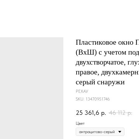
Пластиковое окно
(ВхШ) с учетом под
двухстворчатое, глу
правое, двухкамерн
серый снаружи
РЕХАУ
SKU:
13470951746
25 361,6
р.
46 112
р.
Цвет