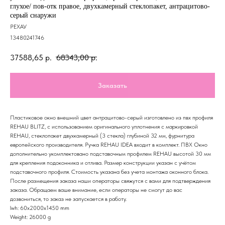
глухое/ пов-отк правое, двухкамерный стеклопакет, антрацитово-
серый снаружи
РЕХАУ
13480241746
37588,65
р.
68343,00
р.
Заказать
Пластиковое окно внешний цвет антрацитово-серый изготовлено из пвх профиля
REHAU BLITZ, с использованием оригинального уплотнения с маркировкой
REHAU, стеклопакет двухкамерный (3 стекла) глубиной 32 мм, фурнитура
европейского производителя. Ручка REHAU IDEA входит в комплект. ПВХ Окно
дополнительно укомплектовано подставочным профилем REHAU высотой 30 мм
для крепления подоконника и отлива. Размер конструкции указан c учётом
подставочного профиля. Стоимость указана без учета монтажа оконного блока.
После размещения заказа наши операторы свяжутся с вами для подтверждения
заказа. Обращаем ваше внимание, если операторы не смогут до вас
дозвониться, то заказ не запускается в работу.
lwh: 60x2000x1450 mm
Weight: 26000 g