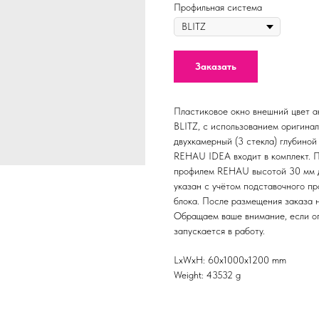
Профильная система
Заказать
Пластиковое окно внешний цвет а
BLITZ, с использованием оригина
двухкамерный (3 стекла) глубиной
REHAU IDEA входит в комплект. 
профилем REHAU высотой 30 мм дл
указан c учётом подставочного пр
блока. После размещения заказа 
Обращаем ваше внимание, если опе
запускается в работу.
LxWxH: 60x1000x1200 mm
Weight: 43532 g