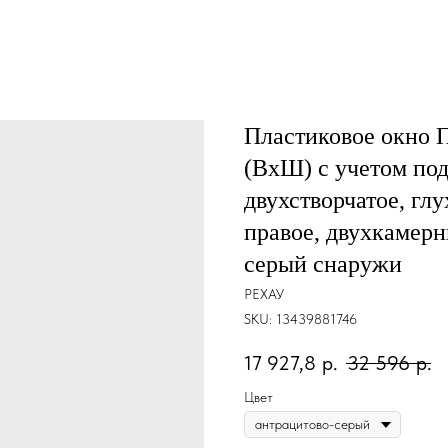
Пластиковое окно
(ВхШ) с учетом под
двухстворчатое, глу
правое, двухкамерн
серый снаружи
РЕХАУ
SKU:
13439881746
17 927,8
р.
32 596
р.
Цвет