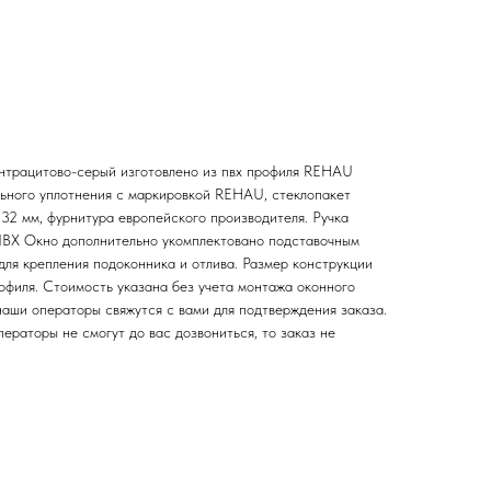
нтрацитово-серый изготовлено из пвх профиля REHAU
льного уплотнения с маркировкой REHAU, стеклопакет
 32 мм, фурнитура европейского производителя. Ручка
ПВХ Окно дополнительно укомплектовано подставочным
я крепления подоконника и отлива. Размер конструкции
офиля. Стоимость указана без учета монтажа оконного
наши операторы свяжутся с вами для подтверждения заказа.
раторы не смогут до вас дозвониться, то заказ не