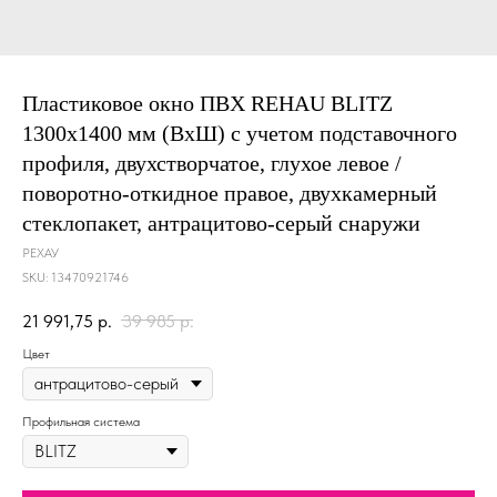
Пластиковое окно ПВХ REHAU BLITZ
1300х1400 мм (ВхШ) с учетом подставочного
профиля, двухстворчатое, глухое левое /
поворотно-откидное правое, двухкамерный
стеклопакет, антрацитово-серый снаружи
РЕХАУ
SKU:
13470921746
21 991,75
р.
39 985
р.
Цвет
Профильная система