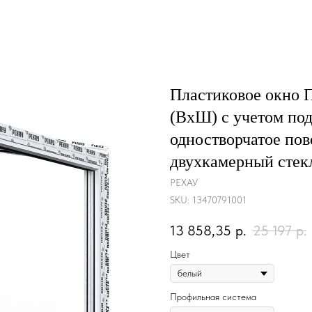
Пластиковое окно
(ВхШ) с учетом под
одностворчатое пов
двухкамерный стекл
РЕХАУ
SKU:
13470791001
13 858,35
р.
25 197
р.
Цвет
Профильная система