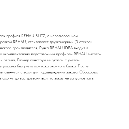
 пвх профиля REHAU BLITZ, с использованием
ировкой REHAU, стеклопакет двухкамерный (3 стекла)
ейского производителя. Ручка REHAU IDEA входит в
но укомплектовано подставочным профилем REHAU высотой
и отлива. Размер конструкции указан c учётом
ь указана без учета монтажа оконного блока. После
ы свяжутся с вами для подтверждения заказа. Обращаем
 смогут до вас дозвониться, то заказ не запускается в