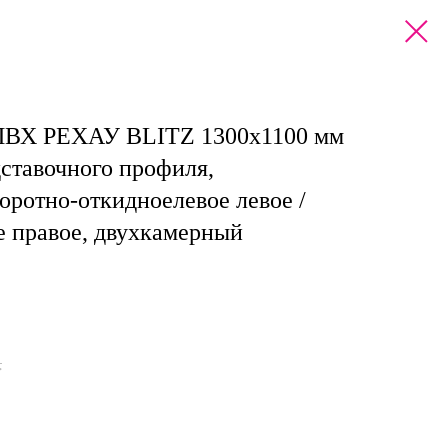
 ПВХ РЕХАУ BLITZ 1300х1100 мм
ставочного профиля,
воротно-откидноелевое левое /
е правое, двухкамерный
.