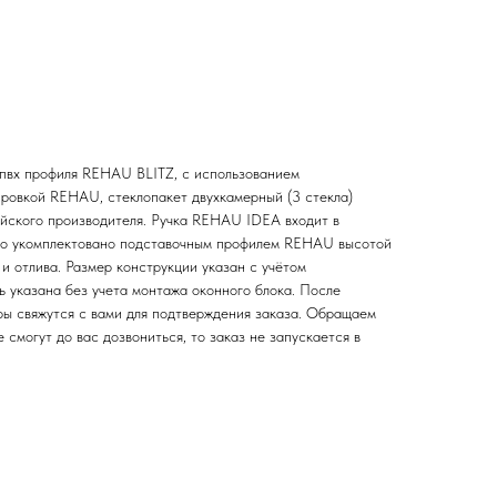
 пвх профиля REHAU BLITZ, с использованием
ировкой REHAU, стеклопакет двухкамерный (3 стекла)
ейского производителя. Ручка REHAU IDEA входит в
но укомплектовано подставочным профилем REHAU высотой
и отлива. Размер конструкции указан c учётом
ь указана без учета монтажа оконного блока. После
ы свяжутся с вами для подтверждения заказа. Обращаем
 смогут до вас дозвониться, то заказ не запускается в