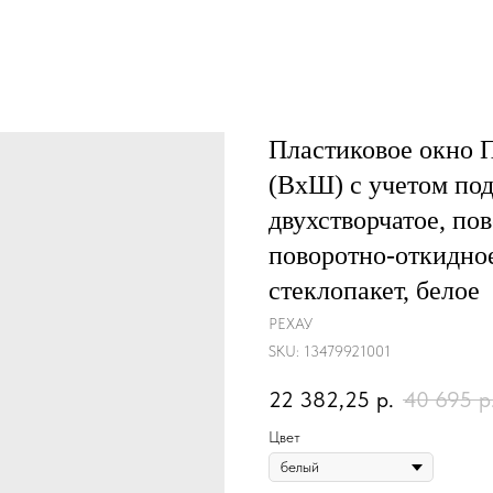
Пластиковое окно
(ВхШ) с учетом под
двухстворчатое, по
поворотно-откидно
стеклопакет, белое
РЕХАУ
SKU:
13479921001
22 382,25
р.
40 695
р
Цвет