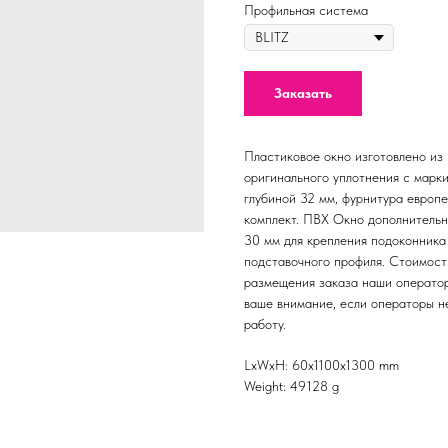
Профильная система
Заказать
Пластиковое окно изготовлено из
оригинального уплотнения с марк
глубиной 32 мм, фурнитура европ
комплект. ПВХ Окно дополнитель
30 мм для крепления подоконника 
подставочного профиля. Стоимост
размещения заказа наши оператор
ваше внимание, если операторы не
работу.
LxWxH: 60x1100x1300 mm
Weight: 49128 g